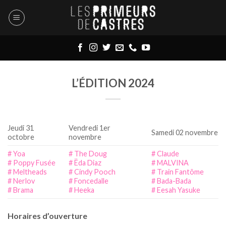
Skip
to
content
L’ÉDITION 2024
Jeudi 31
Vendredi 1er
Samedi 02 novembre
octobre
novembre
# Yoa
# The Doug
# Claude
# Poppy Fusée
# Ëda Diaz
# MALVINA
# Meltheads
# Cindy Pooch
# Train Fantôme
# Nerlov
# Foncedalle
# Bada-Bada
# Brama
# Heeka
# Eesah Yasuke
Horaires d’ouverture