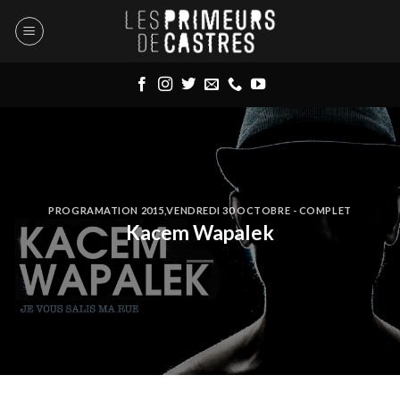
Skip
to
content
PROGRAMATION 2015
,
VENDREDI 30 OCTOBRE - COMPLET
Kacem Wapalek